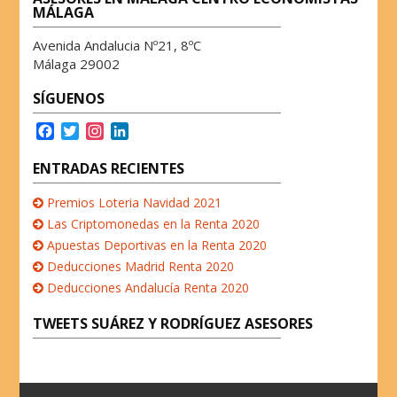
MÁLAGA
Avenida Andalucia Nº21, 8ºC
Málaga 29002
SÍGUENOS
F
T
I
L
a
w
n
i
c
i
s
n
ENTRADAS RECIENTES
e
t
t
k
b
t
a
e
Premios Loteria Navidad 2021
o
e
g
d
Las Criptomonedas en la Renta 2020
o
r
r
I
Apuestas Deportivas en la Renta 2020
k
a
n
Deducciones Madrid Renta 2020
m
Deducciones Andalucía Renta 2020
TWEETS SUÁREZ Y RODRÍGUEZ ASESORES