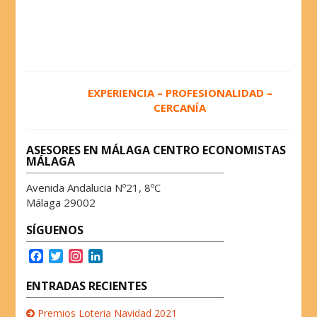
EXPERIENCIA – PROFESIONALIDAD –
CERCANÍA
ASESORES EN MÁLAGA CENTRO ECONOMISTAS
MÁLAGA
Avenida Andalucia Nº21, 8ºC
Málaga 29002
SÍGUENOS
F
T
I
L
a
w
n
i
c
i
s
n
ENTRADAS RECIENTES
e
t
t
k
b
t
a
e
Premios Loteria Navidad 2021