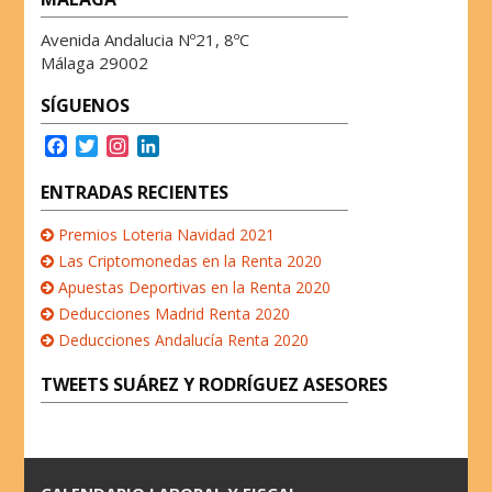
Avenida Andalucia Nº21, 8ºC
Málaga 29002
SÍGUENOS
F
T
I
L
a
w
n
i
c
i
s
n
ENTRADAS RECIENTES
e
t
t
k
b
t
a
e
Premios Loteria Navidad 2021
o
e
g
d
Las Criptomonedas en la Renta 2020
o
r
r
I
Apuestas Deportivas en la Renta 2020
k
a
n
Deducciones Madrid Renta 2020
m
Deducciones Andalucía Renta 2020
TWEETS SUÁREZ Y RODRÍGUEZ ASESORES