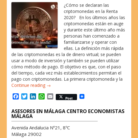
¿Cómo se declaran las
criptomonedas en la Renta
2020? En los últimos años las
criptomonedas están en auge
y durante este último año más
personas han comenzado a
familiarizarse y operar con
ellas. La definición más rápida
de las criptomonedas es la de dinero virtual; se pueden
usar a modo de inversión y también se pueden utilizar
cómo método de pago. El objetivo es que, con el paso
del tiempo, cada vez más establecimientos permitan el
pago con criptomonedas. La primera criptomoneda y la
Continue reading →
F
T
L
W
E
Post
a
w
i
h
m
c
i
n
a
a
ASESORES EN MÁLAGA CENTRO ECONOMISTAS
e
t
k
t
i
MÁLAGA
b
t
e
s
l
o
e
d
A
Avenida Andalucia Nº21, 8ºC
o
r
I
p
Málaga 29002