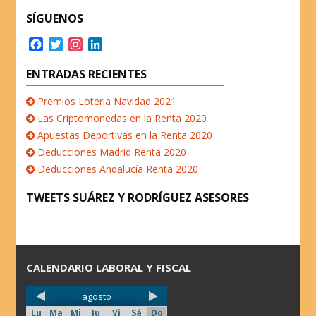
k
n
p
SÍGUENOS
F
T
I
L
a
w
n
i
c
i
s
n
ENTRADAS RECIENTES
e
t
t
k
b
t
a
e
Premios Loteria Navidad 2021
o
e
g
d
Las Criptomonedas en la Renta 2020
o
r
r
I
Apuestas Deportivas en la Renta 2020
k
a
n
Deducciones Madrid Renta 2020
m
Deducciones Andalucía Renta 2020
TWEETS SUÁREZ Y RODRÍGUEZ ASESORES
CALENDARIO LABORAL Y FISCAL
agosto
Lu
Ma
Mi
Ju
Vi
Sá
Do