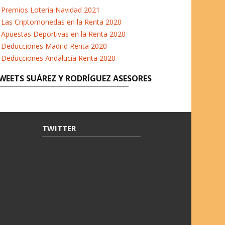
b
t
a
e
Premios Loteria Navidad 2021
o
e
g
d
Las Criptomonedas en la Renta 2020
o
r
r
I
Apuestas Deportivas en la Renta 2020
k
a
n
Deducciones Madrid Renta 2020
m
Deducciones Andalucía Renta 2020
WEETS SUÁREZ Y RODRÍGUEZ ASESORES
TWITTER