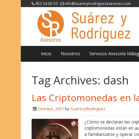
952 34 65 50
info@suarezyrodriguezasesores.com
Inicio
Nosotros
Servicios Asesoría Mála
Tag Archives:
dash
Las Criptomonedas en l
24 mayo, 2021
by
SuarezyRodriguez
¿Cómo se declaran las cri
criptomonedas están en a
a familiarizarse y operar c