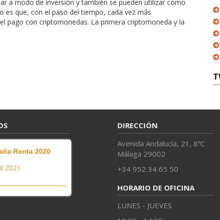
usar a modo de inversión y también se pueden utilizar cómo
o es que, con el paso del tiempo, cada vez más
 el pago con criptomonedas. La primera criptomoneda y la
T
OS
DIRECCIÓN
Avenida Andalucía, 21, 8ºC
ña Renta 2020
Málaga 29002
il 2021
+34 952 34 65 50
HORARIO DE OFICINA
LUNES - JUEVES