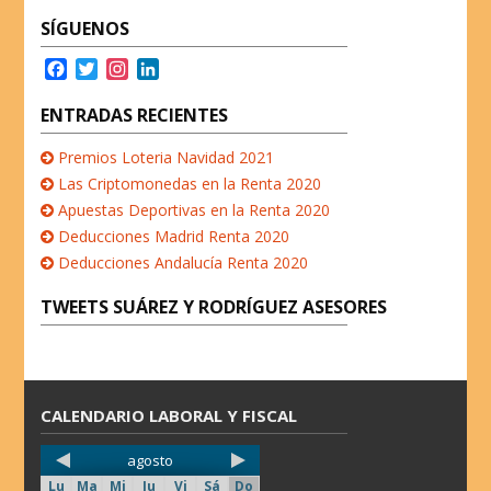
k
n
p
SÍGUENOS
F
T
I
L
a
w
n
i
c
i
s
n
ENTRADAS RECIENTES
e
t
t
k
b
t
a
e
Premios Loteria Navidad 2021
o
e
g
d
Las Criptomonedas en la Renta 2020
o
r
r
I
Apuestas Deportivas en la Renta 2020
k
a
n
Deducciones Madrid Renta 2020
m
Deducciones Andalucía Renta 2020
TWEETS SUÁREZ Y RODRÍGUEZ ASESORES
CALENDARIO LABORAL Y FISCAL
agosto
Lu
Ma
Mi
Ju
Vi
Sá
Do