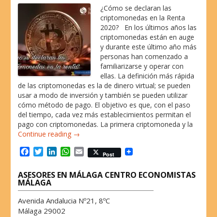
¿Cómo se declaran las
criptomonedas en la Renta
2020? En los últimos años las
criptomonedas están en auge
y durante este último año más
personas han comenzado a
familiarizarse y operar con
ellas. La definición más rápida
de las criptomonedas es la de dinero virtual; se pueden
usar a modo de inversión y también se pueden utilizar
cómo método de pago. El objetivo es que, con el paso
del tiempo, cada vez más establecimientos permitan el
pago con criptomonedas. La primera criptomoneda y la
Continue reading →
F
T
L
W
E
Post
a
w
i
h
m
c
i
n
a
a
ASESORES EN MÁLAGA CENTRO ECONOMISTAS
e
t
k
t
i
MÁLAGA
b
t
e
s
l
o
e
d
A
Avenida Andalucia Nº21, 8ºC
o
r
I
p
Málaga 29002