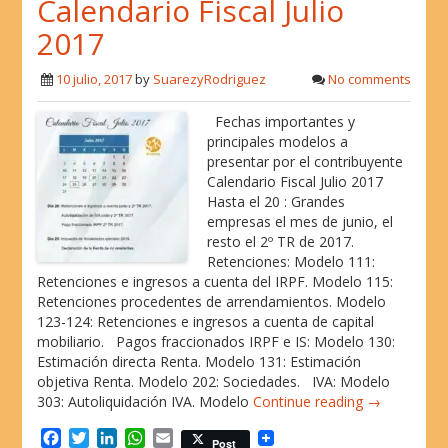
Calendario Fiscal Julio
e
t
k
t
i
b
t
e
s
l
2017
o
e
d
A
o
r
I
p
10 julio, 2017
by
SuarezyRodriguez
No comments
k
n
p
Fechas importantes y
principales modelos a
presentar por el contribuyente
Calendario Fiscal Julio 2017
Hasta el 20 : Grandes
empresas el mes de junio, el
resto el 2º TR de 2017.
Retenciones: Modelo 111:
Retenciones e ingresos a cuenta del IRPF. Modelo 115:
Retenciones procedentes de arrendamientos. Modelo
123-124: Retenciones e ingresos a cuenta de capital
mobiliario. Pagos fraccionados IRPF e IS: Modelo 130:
Estimación directa Renta. Modelo 131: Estimación
objetiva Renta. Modelo 202: Sociedades. IVA: Modelo
303: Autoliquidación IVA. Modelo
Continue reading →
F
T
L
W
E
Post