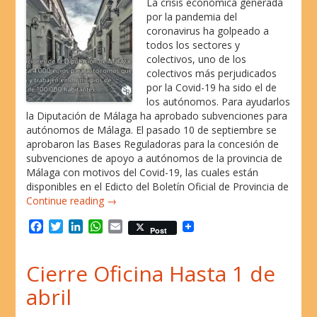
La crisis económica generada
por la pandemia del
coronavirus ha golpeado a
todos los sectores y
colectivos, uno de los
colectivos más perjudicados
por la Covid-19 ha sido el de
los autónomos. Para ayudarlos
la Diputación de Málaga ha aprobado subvenciones para
autónomos de Málaga. El pasado 10 de septiembre se
aprobaron las Bases Reguladoras para la concesión de
subvenciones de apoyo a autónomos de la provincia de
Málaga con motivos del Covid-19, las cuales están
disponibles en el Edicto del Boletín Oficial de Provincia de
Continue reading →
F
T
L
W
E
Post
a
w
i
h
m
c
i
n
a
a
Cierre Oficina Hasta 1 de
e
t
k
t
i
b
t
e
s
l
abril
o
e
d
A
o
r
I
p