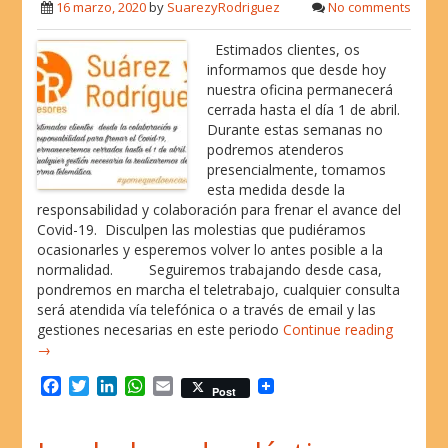
16 marzo, 2020
by
SuarezyRodriguez
No comments
k
n
p
Estimados clientes, os
informamos que desde hoy
nuestra oficina permanecerá
cerrada hasta el día 1 de abril.
Durante estas semanas no
podremos atenderos
presencialmente, tomamos
esta medida desde la
responsabilidad y colaboración para frenar el avance del
Covid-19. Disculpen las molestias que pudiéramos
ocasionarles y esperemos volver lo antes posible a la
normalidad. Seguiremos trabajando desde casa,
pondremos en marcha el teletrabajo, cualquier consulta
será atendida vía telefónica o a través de email y las
gestiones necesarias en este periodo
Continue reading
→
F
T
L
W
E
Post
a
w
i
h
m
c
i
n
a
a
e
t
k
t
i