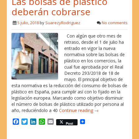
Las bolsas de plástico
b
t
e
s
l
deberán cobrarse
o
e
d
A
o
r
I
p
5 julio, 2018
by
SuarezyRodriguez
No comments
k
n
p
Con algún que otro mes de
retraso, desde el 1 de julio ha
entrado en vigor la nueva
normativa sobre las bolsas de
plástico en los comercios, la
cual fue aprobada por el Real
Decreto 293/2018 de 18 de
mayo. El principal objetivo de
esta normativa es la reducción del consumo de bolsas de
plástico en España, para cumplir así con lo fijado en la
legislación europea. Marcando como objetivo disminuir
el número de bolsas de plástico utilizado por persona al
año, reduciéndolo a 40
Continue reading →
F
T
L
W
E
Post
a
w
i
h
m
c
i
n
a
a