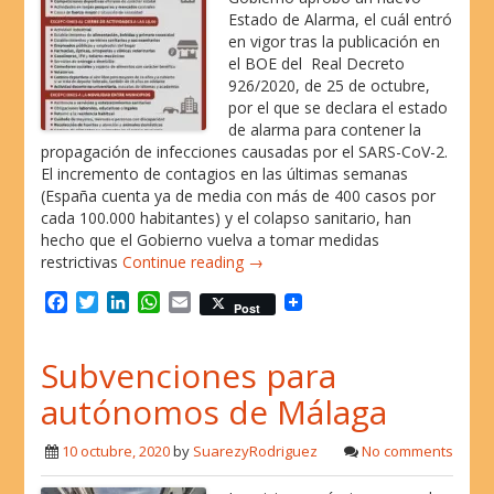
Estado de Alarma, el cuál entró
en vigor tras la publicación en
el BOE del Real Decreto
926/2020, de 25 de octubre,
por el que se declara el estado
de alarma para contener la
propagación de infecciones causadas por el SARS-CoV-2.
El incremento de contagios en las últimas semanas
(España cuenta ya de media con más de 400 casos por
cada 100.000 habitantes) y el colapso sanitario, han
hecho que el Gobierno vuelva a tomar medidas
restrictivas
Continue reading →
F
T
L
W
E
Post
a
w
i
h
m
c
i
n
a
a
Subvenciones para
e
t
k
t
i
b
t
e
s
l
autónomos de Málaga
o
e
d
A
o
r
I
p
10 octubre, 2020
by
SuarezyRodriguez
No comments
k
n
p