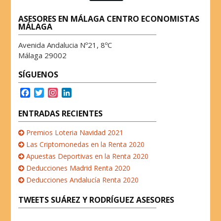
a
w
i
h
m
c
i
n
a
a
ASESORES EN MÁLAGA CENTRO ECONOMISTAS
e
t
k
t
i
MÁLAGA
b
t
e
s
l
o
e
d
A
Avenida Andalucia Nº21, 8ºC
o
r
I
p
Málaga 29002
k
n
p
SÍGUENOS
F
T
I
L
a
w
n
i
c
i
s
n
ENTRADAS RECIENTES
e
t
t
k
b
t
a
e
Premios Loteria Navidad 2021
o
e
g
d
Las Criptomonedas en la Renta 2020
o
r
r
I
Apuestas Deportivas en la Renta 2020
k
a
n
Deducciones Madrid Renta 2020
m
Deducciones Andalucía Renta 2020
TWEETS SUÁREZ Y RODRÍGUEZ ASESORES