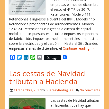
empresas el mes de diciembre,
el resto el 4º TR de 2017.
Retenciones: Modelo 111:
Retenciones e ingresos a cuenta del IRPF. Modelo 115:
Retenciones procedentes de arrendamientos. Modelo
123-124: Retenciones e ingresos a cuenta de capital
mobiliario. Impuestos especiales: Impuestos especiales
de fabricación. Impuestos medioambientales. Impuestos
sobre la electricidad y el carbón. Hasta el 30 : Grandes
empresas el mes de diciembre, el
Continue reading →
F
T
L
W
E
Post
a
w
i
h
m
c
i
n
a
a
Las cestas de Navidad
e
t
k
t
i
b
t
e
s
l
tributan a Hacienda
o
e
d
A
o
r
I
p
11 diciembre, 2017
by
SuarezyRodriguez
No comments
k
n
p
Las cestas de Navidad tributan
a Hacienda, ¿qué hay que