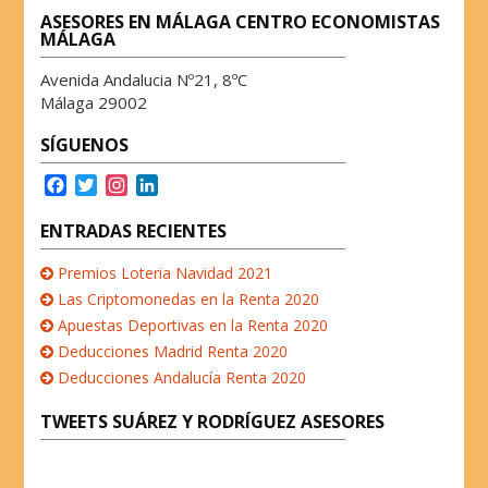
o
r
I
p
ASESORES EN MÁLAGA CENTRO ECONOMISTAS
k
n
p
MÁLAGA
Avenida Andalucia Nº21, 8ºC
Málaga 29002
SÍGUENOS
F
T
I
L
a
w
n
i
c
i
s
n
ENTRADAS RECIENTES
e
t
t
k
b
t
a
e
Premios Loteria Navidad 2021
o
e
g
d
Las Criptomonedas en la Renta 2020
o
r
r
I
Apuestas Deportivas en la Renta 2020
k
a
n
Deducciones Madrid Renta 2020
m
Deducciones Andalucía Renta 2020
TWEETS SUÁREZ Y RODRÍGUEZ ASESORES