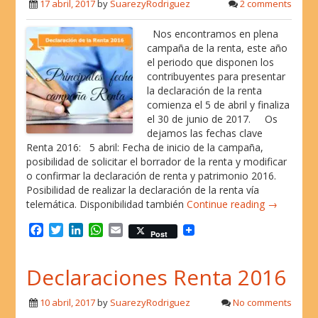
o
e
d
A
17 abril, 2017
by
SuarezyRodriguez
2 comments
o
r
I
p
k
n
p
Nos encontramos en plena
campaña de la renta, este año
el periodo que disponen los
contribuyentes para presentar
la declaración de la renta
comienza el 5 de abril y finaliza
el 30 de junio de 2017. Os
dejamos las fechas clave
Renta 2016: 5 abril: Fecha de inicio de la campaña,
posibilidad de solicitar el borrador de la renta y modificar
o confirmar la declaración de renta y patrimonio 2016.
Posibilidad de realizar la declaración de la renta vía
telemática. Disponibilidad también
Continue reading →
F
T
L
W
E
Post
a
w
i
h
m
c
i
n
a
a
Declaraciones Renta 2016
e
t
k
t
i
b
t
e
s
l
o
e
d
A
10 abril, 2017
by
SuarezyRodriguez
No comments
o
r
I
p