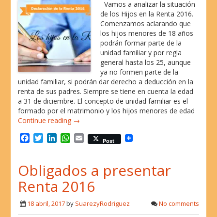
k
n
p
Vamos a analizar la situación
de los Hijos en la Renta 2016.
Comenzamos aclarando que
los hijos menores de 18 años
podrán formar parte de la
unidad familiar y por regla
general hasta los 25, aunque
ya no formen parte de la
unidad familiar, si podrán dar derecho a deducción en la
renta de sus padres. Siempre se tiene en cuenta la edad
a 31 de diciembre. El concepto de unidad familiar es el
formado por el matrimonio y los hijos menores de edad
Continue reading →
F
T
L
W
E
Post
a
w
i
h
m
c
i
n
a
a
Obligados a presentar
e
t
k
t
i
b
t
e
s
l
Renta 2016
o
e
d
A
o
r
I
p
18 abril, 2017
by
SuarezyRodriguez
No comments
k
n
p