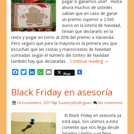
pagar si ganamos una? Hasta
ahora muchos de ustedes
sabían que en caso de ganar
un premio superior a 2.500
euros en la lotería de Navidad,
tenían que declararlo en la
renta y pagar en torno al 20% del premio a Hacienda.
Pero seguro que para la mayoría es la primera vez que
escuchan que las cestas y macrocestas de Navidad
sorteadas según el número del Sorteo de Navidad
también hay que declararlas.
Continue reading →
F
T
L
W
E
Post
a
w
i
h
m
c
i
n
a
a
Black Friday en asesoría
e
t
k
t
i
b
t
e
s
l
o
e
d
A
24 noviembre, 2017
by
SuarezyRodriguez
No comments
o
r
I
p
k
n
p
El Black Friday en asesoría ya
está aquí, nos unimos a esta
corriente que nos llega desde
Estados Unidos y ya lleva