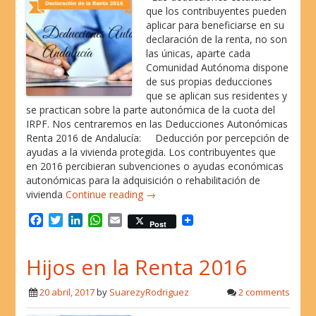
que los contribuyentes pueden
aplicar para beneficiarse en su
declaración de la renta, no son
las únicas, aparte cada
Comunidad Autónoma dispone
de sus propias deducciones
que se aplican sus residentes y
se practican sobre la parte autonómica de la cuota del
IRPF. Nos centraremos en las Deducciones Autonómicas
Renta 2016 de Andalucía: Deducción por percepción de
ayudas a la vivienda protegida. Los contribuyentes que
en 2016 percibieran subvenciones o ayudas económicas
autonómicas para la adquisición o rehabilitación de
vivienda
Continue reading →
F
T
L
W
E
Post
a
w
i
h
m
c
i
n
a
a
Hijos en la Renta 2016
e
t
k
t
i
b
t
e
s
l
o
e
d
A
20 abril, 2017
by
SuarezyRodriguez
2 comments
o
r
I
p