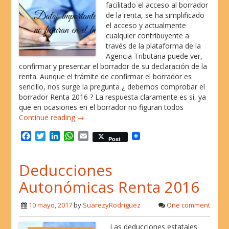
facilitado el acceso al borrador
de la renta, se ha simplificado
el acceso y actualmente
cualquier contribuyente a
través de la plataforma de la
Agencia Tributaria puede ver,
confirmar y presentar el borrador de su declaración de la
renta. Aunque el trámite de confirmar el borrador es
sencillo, nos surge la pregunta ¿ debemos comprobar el
borrador Renta 2016 ? La respuesta claramente es sí, ya
que en ocasiones en el borrador no figuran todos
Continue reading →
F
T
L
W
E
Post
a
w
i
h
m
c
i
n
a
a
Deducciones
e
t
k
t
i
b
t
e
s
l
Autonómicas Renta 2016
o
e
d
A
o
r
I
p
10 mayo, 2017
by
SuarezyRodriguez
One comment
k
n
p
Las deducciones estatales