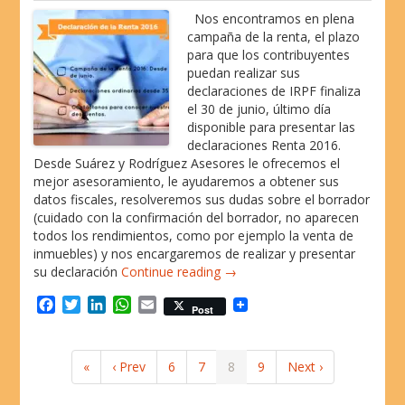
k
n
p
Nos encontramos en plena
campaña de la renta, el plazo
para que los contribuyentes
puedan realizar sus
declaraciones de IRPF finaliza
el 30 de junio, último día
disponible para presentar las
declaraciones Renta 2016.
Desde Suárez y Rodríguez Asesores le ofrecemos el
mejor asesoramiento, le ayudaremos a obtener sus
datos fiscales, resolveremos sus dudas sobre el borrador
(cuidado con la confirmación del borrador, no aparecen
todos los rendimientos, como por ejemplo la venta de
inmuebles) y nos encargaremos de realizar y presentar
su declaración
Continue reading →
F
T
L
W
E
Post
a
w
i
h
m
c
i
n
a
a
e
t
k
t
i
«
‹ Prev
6
7
8
9
Next ›
b
t
e
s
l
o
e
d
A