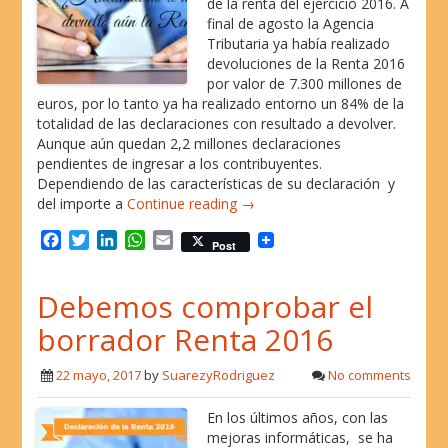
de la renta del ejercicio 2016. A
final de agosto la Agencia
Tributaria ya había realizado
devoluciones de la Renta 2016
por valor de 7.300 millones de
euros, por lo tanto ya ha realizado entorno un 84% de la
totalidad de las declaraciones con resultado a devolver.
Aunque aún quedan 2,2 millones declaraciones
pendientes de ingresar a los contribuyentes.
Dependiendo de las características de su declaración y
del importe a
Continue reading →
F
T
L
W
E
Post
a
w
i
h
m
c
i
n
a
a
Debemos comprobar el
e
t
k
t
i
b
t
e
s
l
borrador Renta 2016
o
e
d
A
o
r
I
p
22 mayo, 2017
by
SuarezyRodriguez
No comments
k
n
p
En los últimos años, con las
mejoras informáticas, se ha