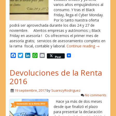
varios años empujándonos al
consumo. Y tras el Black
Friday, llega el Cyber Monday.
Por lo tanto nuestra oferta
podrá ser aprovechada durante los días 24 y 27 de
noviembre. Atentos empresas y autónomos: ¡ Black
Friday en asesoría ! Os ofrecemos el primer mes de
asesoría gratis; servicios de asesoramiento completo en
la rama fiscal, contable y laboral.
Continue reading →
F
T
L
W
E
Post
a
w
i
h
m
c
i
n
a
a
Devoluciones de la Renta
e
t
k
t
i
b
t
e
s
l
2016
o
e
d
A
o
r
I
p
19 septiembre, 2017
by
SuarezyRodriguez
k
n
p
No comments
Hace ya más de dos meses
desde que finalizó el plazo
para presentar la declaración