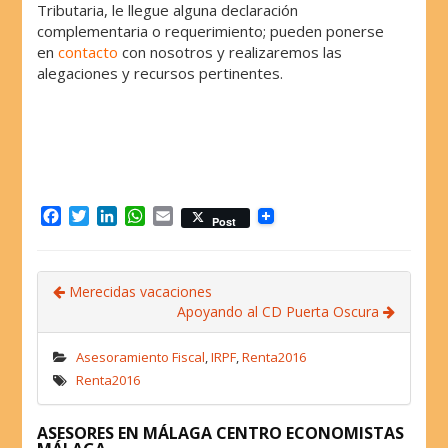
Tributaria, le llegue alguna declaración
complementaria o requerimiento; pueden ponerse
en
contacto
con nosotros y realizaremos las
alegaciones y recursos pertinentes.
F
T
L
W
E
Post
a
w
i
h
m
c
i
n
a
a
e
t
k
t
i
Merecidas vacaciones
b
t
e
s
l
Apoyando al CD Puerta Oscura
o
e
d
A
o
r
I
p
k
n
p
Asesoramiento Fiscal
,
IRPF
,
Renta2016
Renta2016
ASESORES EN MÁLAGA CENTRO ECONOMISTAS