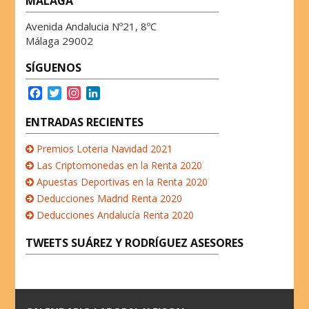
MÁLAGA
Avenida Andalucia Nº21, 8ºC
Málaga 29002
SÍGUENOS
F
T
I
L
a
w
n
i
c
i
s
n
ENTRADAS RECIENTES
e
t
t
k
b
t
a
e
Premios Loteria Navidad 2021
o
e
g
d
Las Criptomonedas en la Renta 2020
o
r
r
I
Apuestas Deportivas en la Renta 2020
k
a
n
Deducciones Madrid Renta 2020
m
Deducciones Andalucía Renta 2020
TWEETS SUÁREZ Y RODRÍGUEZ ASESORES