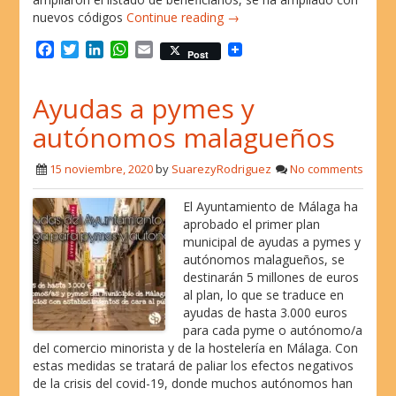
nuevos códigos
Continue reading →
F
T
L
W
E
Post
a
w
i
h
m
c
i
n
a
a
Ayudas a pymes y
e
t
k
t
i
b
t
e
s
l
autónomos malagueños
o
e
d
A
o
r
I
p
15 noviembre, 2020
by
SuarezyRodriguez
No comments
k
n
p
El Ayuntamiento de Málaga ha
aprobado el primer plan
municipal de ayudas a pymes y
autónomos malagueños, se
destinarán 5 millones de euros
al plan, lo que se traduce en
ayudas de hasta 3.000 euros
para cada pyme o autónomo/a
del comercio minorista y de la hostelería en Málaga. Con
estas medidas se tratará de paliar los efectos negativos
de la crisis del covid-19, donde muchos autónomos han