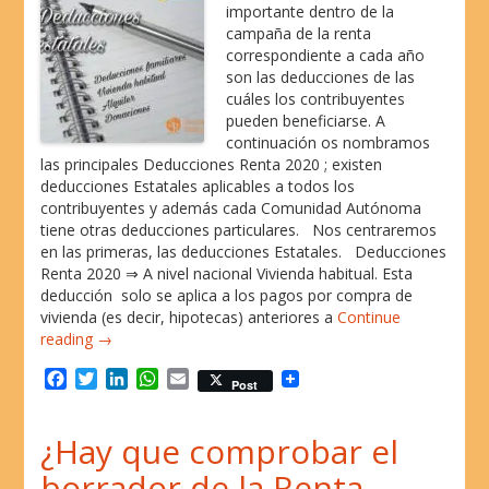
importante dentro de la
campaña de la renta
correspondiente a cada año
son las deducciones de las
cuáles los contribuyentes
pueden beneficiarse. A
continuación os nombramos
las principales Deducciones Renta 2020 ; existen
deducciones Estatales aplicables a todos los
contribuyentes y además cada Comunidad Autónoma
tiene otras deducciones particulares. Nos centraremos
en las primeras, las deducciones Estatales. Deducciones
Renta 2020 ⇒ A nivel nacional Vivienda habitual. Esta
deducción solo se aplica a los pagos por compra de
vivienda (es decir, hipotecas) anteriores a
Continue
reading →
F
T
L
W
E
Post
a
w
i
h
m
c
i
n
a
a
¿Hay que comprobar el
e
t
k
t
i
b
t
e
s
l
borrador de la Renta
o
e
d
A