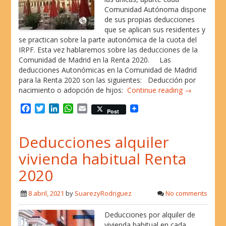
Comunidad Autónoma dispone
de sus propias deducciones
que se aplican sus residentes y
se practican sobre la parte autonómica de la cuota del
IRPF. Esta vez hablaremos sobre las deducciones de la
Comunidad de Madrid en la Renta 2020. Las
deducciones Autonómicas en la Comunidad de Madrid
para la Renta 2020 son las siguientes: Deducción por
nacimiento o adopción de hijos:
Continue reading →
F
T
L
W
E
Post
a
w
i
h
m
c
i
n
a
a
Deducciones alquiler
e
t
k
t
i
b
t
e
s
l
vivienda habitual Renta
o
e
d
A
o
r
I
p
2020
k
n
p
8 abril, 2021
by
SuarezyRodriguez
No comments
Deducciones por alquiler de
vivienda habitual en cada