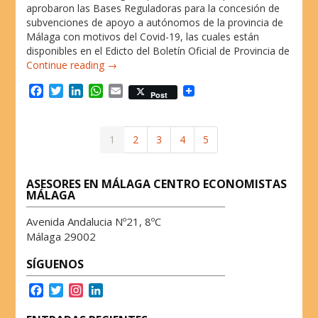
aprobaron las Bases Reguladoras para la concesión de
subvenciones de apoyo a autónomos de la provincia de
Málaga con motivos del Covid-19, las cuales están
disponibles en el Edicto del Boletín Oficial de Provincia de
Continue reading →
F
T
L
W
E
Post
a
w
i
h
m
c
i
n
a
a
e
t
k
t
i
1
2
3
4
5
b
t
e
s
l
o
e
d
A
o
r
I
p
ASESORES EN MÁLAGA CENTRO ECONOMISTAS
k
n
p
MÁLAGA
Avenida Andalucia Nº21, 8ºC
Málaga 29002
SÍGUENOS
F
T
I
L
a
w
n
i