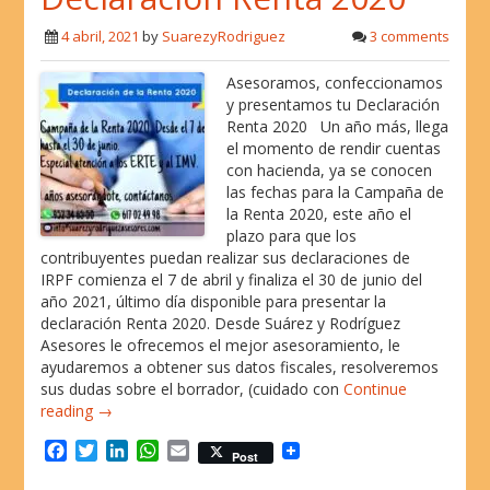
b
t
e
s
l
o
e
d
A
4 abril, 2021
by
SuarezyRodriguez
3 comments
o
r
I
p
k
n
p
Asesoramos, confeccionamos
y presentamos tu Declaración
Renta 2020 Un año más, llega
el momento de rendir cuentas
con hacienda, ya se conocen
las fechas para la Campaña de
la Renta 2020, este año el
plazo para que los
contribuyentes puedan realizar sus declaraciones de
IRPF comienza el 7 de abril y finaliza el 30 de junio del
año 2021, último día disponible para presentar la
declaración Renta 2020. Desde Suárez y Rodríguez
Asesores le ofrecemos el mejor asesoramiento, le
ayudaremos a obtener sus datos fiscales, resolveremos
sus dudas sobre el borrador, (cuidado con
Continue
reading →
F
T
L
W
E
Post
a
w
i
h
m