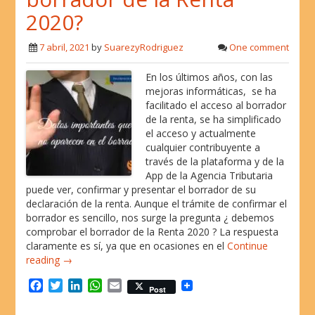
o
r
I
p
2020?
k
n
p
7 abril, 2021
by
SuarezyRodriguez
One comment
En los últimos años, con las
mejoras informáticas, se ha
facilitado el acceso al borrador
de la renta, se ha simplificado
el acceso y actualmente
cualquier contribuyente a
través de la plataforma y de la
App de la Agencia Tributaria
puede ver, confirmar y presentar el borrador de su
declaración de la renta. Aunque el trámite de confirmar el
borrador es sencillo, nos surge la pregunta ¿ debemos
comprobar el borrador de la Renta 2020 ? La respuesta
claramente es sí, ya que en ocasiones en el
Continue
reading →
F
T
L
W
E
Post
a
w
i
h
m
c
i
n
a
a