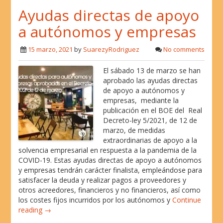
c
i
n
a
a
Ayudas directas de apoyo
e
t
k
t
i
b
t
e
s
l
a autónomos y empresas
o
e
d
A
o
r
I
p
15 marzo, 2021
by
SuarezyRodriguez
No comments
k
n
p
El sábado 13 de marzo se han
aprobado las ayudas directas
de apoyo a autónomos y
empresas, mediante la
publicación en el BOE del Real
Decreto-ley 5/2021, de 12 de
marzo, de medidas
extraordinarias de apoyo a la
solvencia empresarial en respuesta a la pandemia de la
COVID-19. Estas ayudas directas de apoyo a autónomos
y empresas tendrán carácter finalista, empleándose para
satisfacer la deuda y realizar pagos a proveedores y
otros acreedores, financieros y no financieros, así como
los costes fijos incurridos por los autónomos y
Continue
reading →