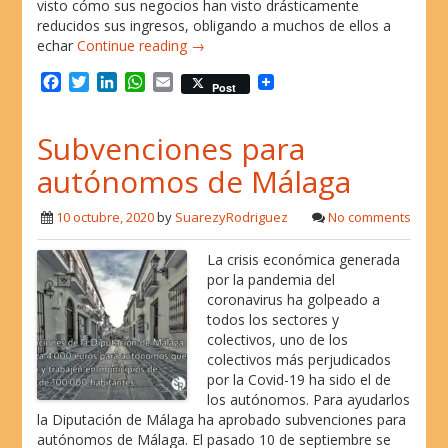
visto cómo sus negocios han visto drásticamente
reducidos sus ingresos, obligando a muchos de ellos a
echar
Continue reading →
F
T
L
W
E
Post
a
w
i
h
m
c
i
n
a
a
Subvenciones para
e
t
k
t
i
b
t
e
s
l
autónomos de Málaga
o
e
d
A
o
r
I
p
10 octubre, 2020
by
SuarezyRodriguez
No comments
k
n
p
La crisis económica generada
por la pandemia del
coronavirus ha golpeado a
todos los sectores y
colectivos, uno de los
colectivos más perjudicados
por la Covid-19 ha sido el de
los autónomos. Para ayudarlos
la Diputación de Málaga ha aprobado subvenciones para
autónomos de Málaga. El pasado 10 de septiembre se