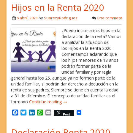
Hijos en la Renta 2020
e
t
k
t
i
b
t
e
s
l
o
e
d
A
6 abril, 2021
by
SuarezyRodriguez
One comment
o
r
I
p
k
n
p
¿Puedo incluir a mis hijos en la
declaración de la renta? Vamos
a analizar la situación de
los Hijos en la Renta 2020.
Comenzamos aclarando que
los hijos menores de 18 años
podrán formar parte de la
unidad familiar y por regla
general hasta los 25, aunque ya no formen parte de la
unidad familiar, si podrán dar derecho a deducción en la
renta de sus padres. Siempre se tiene en cuenta la edad
a 31 de diciembre. El concepto de unidad familiar es el
formado
Continue reading →
F
T
L
W
E
Post
a
w
i
h
m
c
i
n
a
a
Declaración Renta 2020
e
t
k
t
i