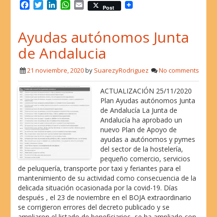
F
T
L
W
E
Post
a
w
i
h
m
c
i
n
a
a
Ayudas autónomos Junta
e
t
k
t
i
b
t
e
s
l
de Andalucia
o
e
d
A
o
r
I
p
21 noviembre, 2020
by
SuarezyRodriguez
No comments
k
n
p
ACTUALIZACIÓN 25/11/2020
Plan Ayudas autónomos Junta
de Andalucía La Junta de
Andalucía ha aprobado un
nuevo Plan de Apoyo de
ayudas a autónomos y pymes
del sector de la hostelería,
pequeño comercio, servicios
de peluquería, transporte por taxi y feriantes para el
mantenimiento de su actividad como consecuencia de la
delicada situación ocasionada por la covid-19. Días
después , el 23 de noviembre en el BOJA extraordinario
se corrigieron errores del decreto publicado y se
ampliaron el listado de beneficiarios, se ha ampliado con