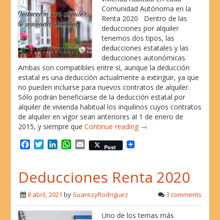
Comunidad Autónoma en la
Renta 2020 Dentro de las
deducciones por alquiler
tenemos dos tipos, las
deducciones estatales y las
deducciones autonómicas.
Ambas son compatibles entre sí, aunque la deducción
estatal es una deducción actualmente a extinguir, ya que
no pueden incluirse para nuevos contratos de alquiler.
Sólo podrán beneficiarse de la deducción estatal por
alquiler de vivienda habitual los inquilinos cuyos contratos
de alquiler en vigor sean anteriores al 1 de enero de
2015, y siempre que
Continue reading →
F
T
L
W
E
Post
a
w
i
h
m
c
i
n
a
a
Deducciones Renta 2020
e
t
k
t
i
b
t
e
s
l
o
e
d
A
8 abril, 2021
by
SuarezyRodriguez
3 comments
o
r
I
p
k
n
p
Uno de los temas más