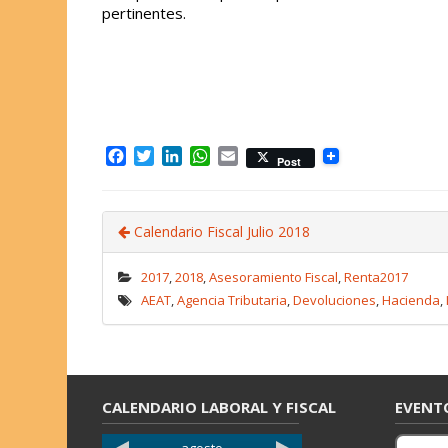
pertinentes.
F
T
L
W
E
Post
a
w
i
h
m
c
i
n
a
a
e
t
k
t
i
Calendario Fiscal Julio 2018
b
t
e
s
l
o
e
d
A
o
r
I
p
2017
,
2018
,
Asesoramiento Fiscal
,
Renta2017
k
n
p
AEAT
,
Agencia Tributaria
,
Devoluciones
,
Hacienda
,
CALENDARIO LABORAL Y FISCAL
EVENT
agosto