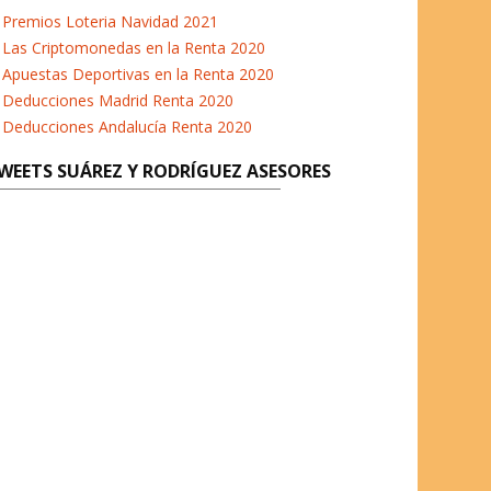
b
t
a
e
Premios Loteria Navidad 2021
o
e
g
d
Las Criptomonedas en la Renta 2020
o
r
r
I
Apuestas Deportivas en la Renta 2020
k
a
n
Deducciones Madrid Renta 2020
m
Deducciones Andalucía Renta 2020
WEETS SUÁREZ Y RODRÍGUEZ ASESORES