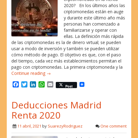
2020? En los últimos años las
criptomonedas están en auge
y durante este último año más
personas han comenzado a
familiarizarse y operar con
ellas. La definición más rápida
de las criptomonedas es la de dinero virtual; se pueden
usar a modo de inversión y también se pueden utilizar
cómo método de pago. El objetivo es que, con el paso
del tiempo, cada vez más establecimientos permitan el
pago con criptomonedas. La primera criptomoneda y la
Continue reading →
F
T
L
W
E
Post
a
w
i
h
m
c
i
n
a
a
Deducciones Madrid
e
t
k
t
i
b
t
e
s
l
Renta 2020
o
e
d
A
o
r
I
p
11 abril, 2021
by
SuarezyRodriguez
One comment
k
n
p