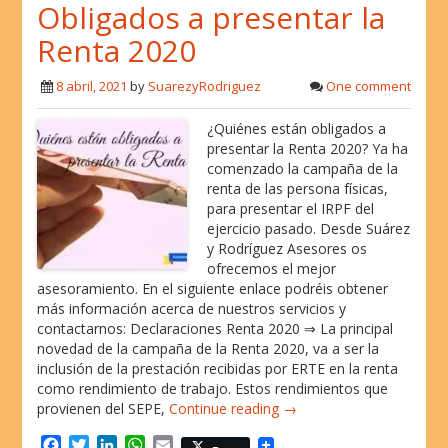
Obligados a presentar la
e
t
k
t
i
b
t
e
s
l
Renta 2020
o
e
d
A
o
r
I
p
8 abril, 2021
by
SuarezyRodriguez
One comment
k
n
p
¿Quiénes están obligados a
presentar la Renta 2020? Ya ha
comenzado la campaña de la
renta de las persona físicas,
para presentar el IRPF del
ejercicio pasado. Desde Suárez
y Rodríguez Asesores os
ofrecemos el mejor
asesoramiento. En el siguiente enlace podréis obtener
más información acerca de nuestros servicios y
contactarnos: Declaraciones Renta 2020 ⇒ La principal
novedad de la campaña de la Renta 2020, va a ser la
inclusión de la prestación recibidas por ERTE en la renta
como rendimiento de trabajo. Estos rendimientos que
provienen del SEPE,
Continue reading →
F
T
L
W
E