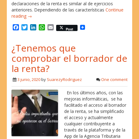
declaraciones de la renta es similar al de ejercicios
anteriores. Dependiendo de las características
Continue
reading →
F
T
L
W
E
Post
a
w
i
h
m
c
i
n
a
a
¿Tenemos que
e
t
k
t
i
b
t
e
s
l
comprobar el borrador de
o
e
d
A
o
r
I
p
la renta?
k
n
p
3 junio, 2020
by
SuarezyRodriguez
One comment
En los últimos años, con las
mejoras informáticas, se ha
facilitado el acceso al borrador
de la renta, se ha simplificado
el acceso y actualmente
cualquier contribuyente a
través de la plataforma y de la
App de la Agencia Tributaria