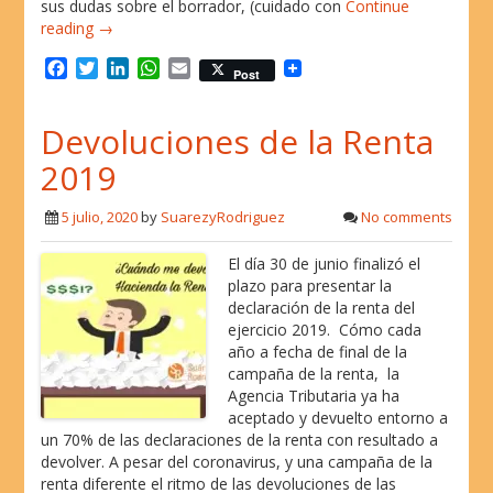
sus dudas sobre el borrador, (cuidado con
Continue
reading →
F
T
L
W
E
Post
a
w
i
h
m
c
i
n
a
a
Devoluciones de la Renta
e
t
k
t
i
b
t
e
s
l
2019
o
e
d
A
o
r
I
p
5 julio, 2020
by
SuarezyRodriguez
No comments
k
n
p
El día 30 de junio finalizó el
plazo para presentar la
declaración de la renta del
ejercicio 2019. Cómo cada
año a fecha de final de la
campaña de la renta, la
Agencia Tributaria ya ha
aceptado y devuelto entorno a
un 70% de las declaraciones de la renta con resultado a
devolver. A pesar del coronavirus, y una campaña de la
renta diferente el ritmo de las devoluciones de las