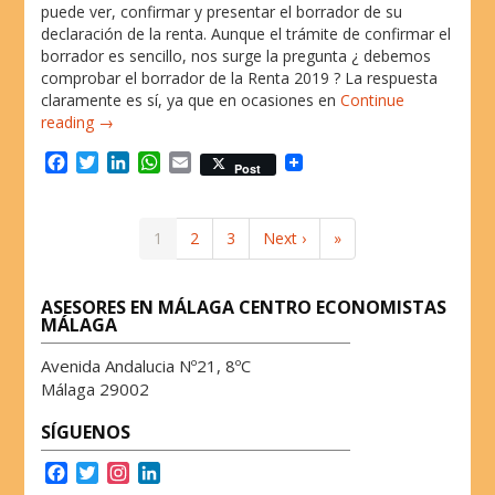
puede ver, confirmar y presentar el borrador de su
declaración de la renta. Aunque el trámite de confirmar el
borrador es sencillo, nos surge la pregunta ¿ debemos
comprobar el borrador de la Renta 2019 ? La respuesta
claramente es sí, ya que en ocasiones en
Continue
reading →
F
T
L
W
E
Post
a
w
i
h
m
c
i
n
a
a
e
t
k
t
i
1
2
3
Next ›
»
b
t
e
s
l
o
e
d
A
o
r
I
p
ASESORES EN MÁLAGA CENTRO ECONOMISTAS
k
n
p
MÁLAGA
Avenida Andalucia Nº21, 8ºC
Málaga 29002
SÍGUENOS
F
T
I
L