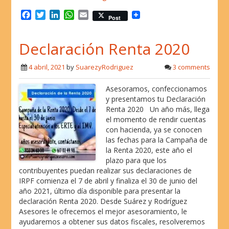
F
T
L
W
E
Post
a
w
i
h
m
c
i
n
a
a
Declaración Renta 2020
e
t
k
t
i
b
t
e
s
l
o
e
d
A
4 abril, 2021
by
SuarezyRodriguez
3 comments
o
r
I
p
k
n
p
Asesoramos, confeccionamos
y presentamos tu Declaración
Renta 2020 Un año más, llega
el momento de rendir cuentas
con hacienda, ya se conocen
las fechas para la Campaña de
la Renta 2020, este año el
plazo para que los
contribuyentes puedan realizar sus declaraciones de
IRPF comienza el 7 de abril y finaliza el 30 de junio del
año 2021, último día disponible para presentar la
declaración Renta 2020. Desde Suárez y Rodríguez
Asesores le ofrecemos el mejor asesoramiento, le
ayudaremos a obtener sus datos fiscales, resolveremos