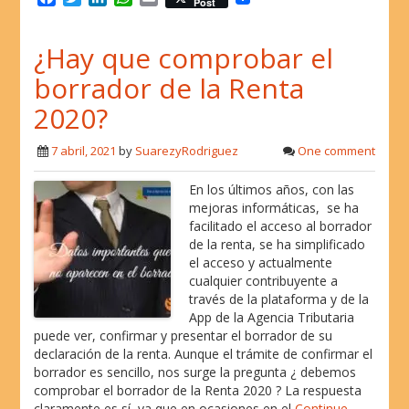
Post
a
w
i
h
m
c
i
n
a
a
¿Hay que comprobar el
e
t
k
t
i
b
t
e
s
l
borrador de la Renta
o
e
d
A
o
r
I
p
2020?
k
n
p
7 abril, 2021
by
SuarezyRodriguez
One comment
En los últimos años, con las
mejoras informáticas, se ha
facilitado el acceso al borrador
de la renta, se ha simplificado
el acceso y actualmente
cualquier contribuyente a
través de la plataforma y de la
App de la Agencia Tributaria
puede ver, confirmar y presentar el borrador de su
declaración de la renta. Aunque el trámite de confirmar el
borrador es sencillo, nos surge la pregunta ¿ debemos
comprobar el borrador de la Renta 2020 ? La respuesta
claramente es sí, ya que en ocasiones en el
Continue