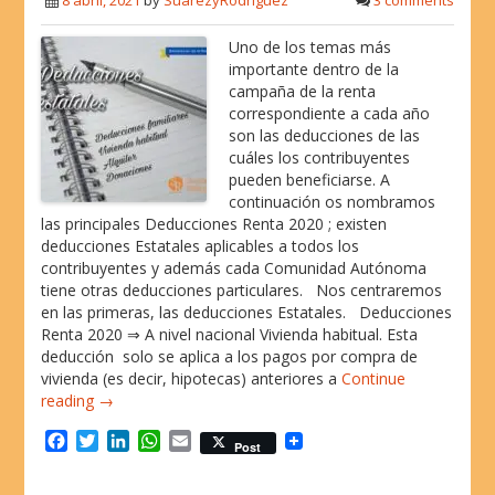
8 abril, 2021
by
SuarezyRodriguez
3 comments
o
r
I
p
k
n
p
Uno de los temas más
importante dentro de la
campaña de la renta
correspondiente a cada año
son las deducciones de las
cuáles los contribuyentes
pueden beneficiarse. A
continuación os nombramos
las principales Deducciones Renta 2020 ; existen
deducciones Estatales aplicables a todos los
contribuyentes y además cada Comunidad Autónoma
tiene otras deducciones particulares. Nos centraremos
en las primeras, las deducciones Estatales. Deducciones
Renta 2020 ⇒ A nivel nacional Vivienda habitual. Esta
deducción solo se aplica a los pagos por compra de
vivienda (es decir, hipotecas) anteriores a
Continue
reading →
F
T
L
W
E
Post
a
w
i
h
m
c
i
n
a
a