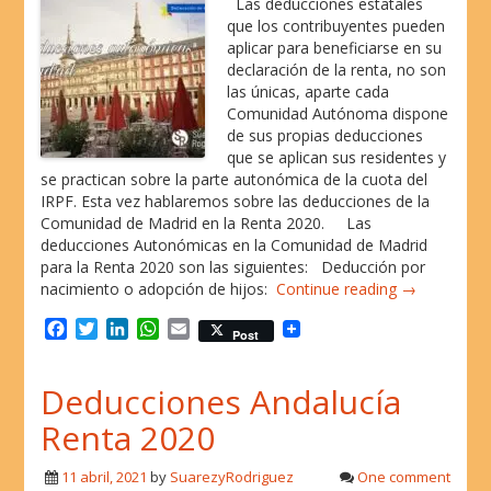
Las deducciones estatales
que los contribuyentes pueden
aplicar para beneficiarse en su
declaración de la renta, no son
las únicas, aparte cada
Comunidad Autónoma dispone
de sus propias deducciones
que se aplican sus residentes y
se practican sobre la parte autonómica de la cuota del
IRPF. Esta vez hablaremos sobre las deducciones de la
Comunidad de Madrid en la Renta 2020. Las
deducciones Autonómicas en la Comunidad de Madrid
para la Renta 2020 son las siguientes: Deducción por
nacimiento o adopción de hijos:
Continue reading →
F
T
L
W
E
Post
a
w
i
h
m
c
i
n
a
a
Deducciones Andalucía
e
t
k
t
i
b
t
e
s
l
Renta 2020
o
e
d
A
o
r
I
p
11 abril, 2021
by
SuarezyRodriguez
One comment
k
n
p