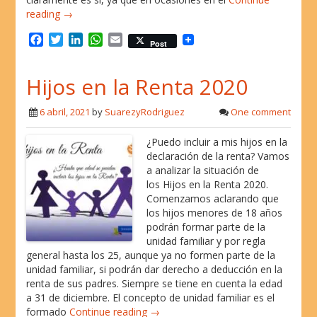
reading →
F
T
L
W
E
Post
a
w
i
h
m
c
i
n
a
a
Hijos en la Renta 2020
e
t
k
t
i
b
t
e
s
l
o
e
d
A
6 abril, 2021
by
SuarezyRodriguez
One comment
o
r
I
p
k
n
p
¿Puedo incluir a mis hijos en la
declaración de la renta? Vamos
a analizar la situación de
los Hijos en la Renta 2020.
Comenzamos aclarando que
los hijos menores de 18 años
podrán formar parte de la
unidad familiar y por regla
general hasta los 25, aunque ya no formen parte de la
unidad familiar, si podrán dar derecho a deducción en la
renta de sus padres. Siempre se tiene en cuenta la edad
a 31 de diciembre. El concepto de unidad familiar es el
formado
Continue reading →