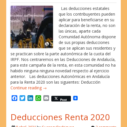
Las deducciones estatales
que los contribuyentes pueden
aplicar para beneficiarse en su
declaración de la renta, no son
las únicas, aparte cada
Comunidad Autónoma dispone
de sus propias deducciones
que se aplican sus residentes y
se practican sobre la parte autonómica de la cuota del
IRPF. Nos centraremos en las Deducciones de Andalucía,
para este campaña de la renta, en esta comunidad no ha
habido ninguna ninguna novedad respecto al ejercicio
anterior. Las deducciones Autonómicas en Andalucía
para la Renta 2020 son las siguientes: Deducción
Continue reading →
F
T
L
W
E
Post
a
w
i
h
m
c
i
n
a
a
Deducciones Renta 2020
e
t
k
t
i
b
t
e
s
l
o
e
d
A