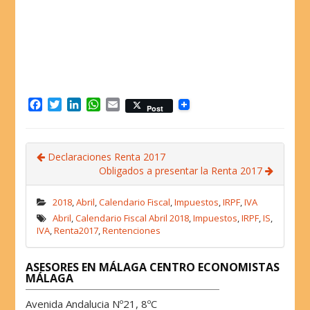
F
T
L
W
E
Post
a
w
i
h
m
c
i
n
a
a
e
t
k
t
i
Declaraciones Renta 2017
b
t
e
s
l
Obligados a presentar la Renta 2017
o
e
d
A
o
r
I
p
k
n
p
2018
,
Abril
,
Calendario Fiscal
,
Impuestos
,
IRPF
,
IVA
Abril
,
Calendario Fiscal Abril 2018
,
Impuestos
,
IRPF
,
IS
,
IVA
,
Renta2017
,
Rentenciones
ASESORES EN MÁLAGA CENTRO ECONOMISTAS
MÁLAGA
Avenida Andalucia Nº21, 8ºC