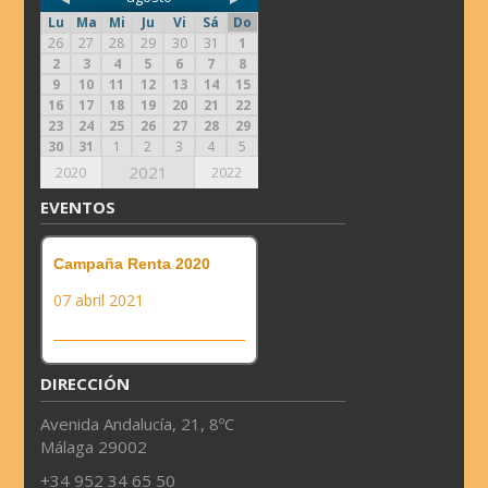
Lu
Ma
Mi
Ju
Vi
Sá
Do
26
27
28
29
30
31
1
2
3
4
5
6
7
8
9
10
11
12
13
14
15
16
17
18
19
20
21
22
23
24
25
26
27
28
29
30
31
1
2
3
4
5
2021
2020
2022
EVENTOS
Campaña Renta 2020
07 abril 2021
DIRECCIÓN
Avenida Andalucía, 21, 8ºC
Málaga 29002
+34 952 34 65 50