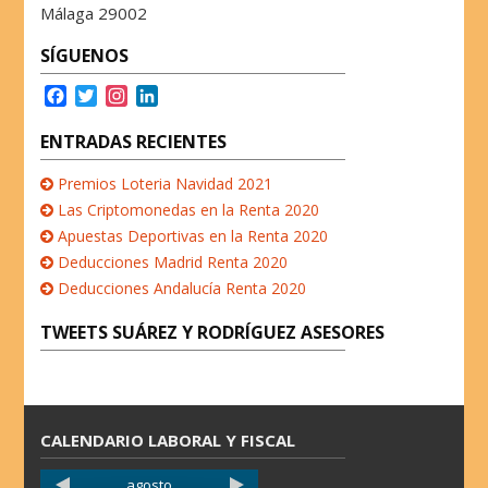
Málaga 29002
SÍGUENOS
F
T
I
L
a
w
n
i
c
i
s
n
ENTRADAS RECIENTES
e
t
t
k
b
t
a
e
Premios Loteria Navidad 2021
o
e
g
d
Las Criptomonedas en la Renta 2020
o
r
r
I
Apuestas Deportivas en la Renta 2020
k
a
n
Deducciones Madrid Renta 2020
m
Deducciones Andalucía Renta 2020
TWEETS SUÁREZ Y RODRÍGUEZ ASESORES
CALENDARIO LABORAL Y FISCAL
agosto