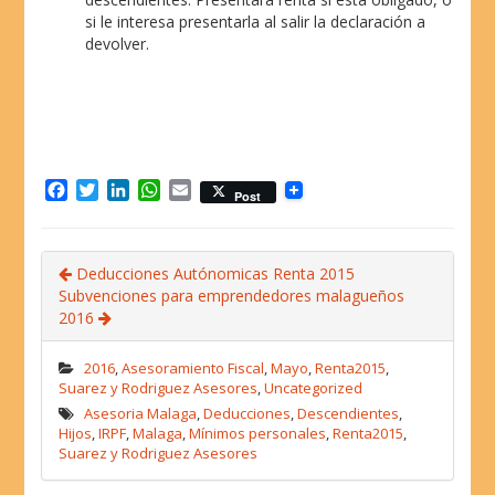
si le interesa presentarla al salir la declaración a
devolver.
F
T
L
W
E
Post
a
w
i
h
m
c
i
n
a
a
e
t
k
t
i
Deducciones Autónomicas Renta 2015
b
t
e
s
l
Subvenciones para emprendedores malagueños
o
e
d
A
2016
o
r
I
p
k
n
p
2016
,
Asesoramiento Fiscal
,
Mayo
,
Renta2015
,
Suarez y Rodriguez Asesores
,
Uncategorized
Asesoria Malaga
,
Deducciones
,
Descendientes
,
Hijos
,
IRPF
,
Malaga
,
Mínimos personales
,
Renta2015
,
Suarez y Rodriguez Asesores