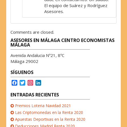
El equipo de Suárez y Rodríguez
Asesores.
Comments are closed.
ASESORES EN MÁLAGA CENTRO ECONOMISTAS
MÁLAGA
Avenida Andalucia Nº21, 8ºC
Málaga 29002
SÍGUENOS
F
T
I
L
a
w
n
i
c
i
s
n
ENTRADAS RECIENTES
e
t
t
k
b
t
a
e
Premios Loteria Navidad 2021
o
e
g
d
Las Criptomonedas en la Renta 2020
o
r
r
I
Apuestas Deportivas en la Renta 2020
k
a
n
Deducciones Madrid Renta 2020