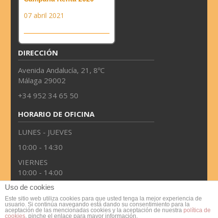
07 abril 2021
DIRECCIÓN
Avenida Andalucía, 21, 8ºC
Málaga 29002
+34 952 34 65 50
HORARIO DE OFICINA
LUNES - JUEVES
10:00 - 14:30
VIERNES
10:00 - 14:00
Uso de cookies
TWITTER
Este sitio web utiliza cookies para que usted tenga la mejor experiencia de
usuario. Si continúa navegando está dando su consentimiento para la
aceptación de las mencionadas cookies y la aceptación de nuestra
política de
cookies
, pinche el enlace para mayor información.