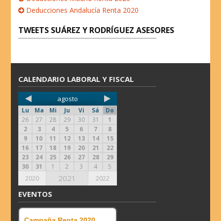
m
Deducciones Andalucía Renta 2020
TWEETS SUÁREZ Y RODRÍGUEZ ASESORES
CALENDARIO LABORAL Y FISCAL
agosto
Lu
Ma
Mi
Ju
Vi
Sá
Do
26
27
28
29
30
31
1
2
3
4
5
6
7
8
9
10
11
12
13
14
15
16
17
18
19
20
21
22
23
24
25
26
27
28
29
30
31
1
2
3
4
5
2021
2020
2022
EVENTOS
Campaña Renta 2020