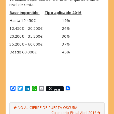
nivel de renta.
Base imponible
Tipo aplicable 2016
Hasta 12.450€ 19%
12.450€ – 20.200€ 24%
20.200€ – 35.200€ 30%
35.200€ – 60.000€ 37%
Desde 60.000€ 45%
F
T
L
W
E
Post
a
w
i
h
m
c
i
n
a
a
e
t
k
t
i
NO AL CIERRE DE PUERTA OSCURA
b
t
e
s
l
Calendario Fiscal Abril 2016
o
e
d
A