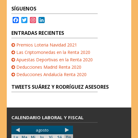
SÍGUENOS
F
T
I
L
a
w
n
i
c
i
s
n
ENTRADAS RECIENTES
e
t
t
k
b
t
a
e
Premios Loteria Navidad 2021
o
e
g
d
Las Criptomonedas en la Renta 2020
o
r
r
I
Apuestas Deportivas en la Renta 2020
k
a
n
Deducciones Madrid Renta 2020
m
Deducciones Andalucía Renta 2020
TWEETS SUÁREZ Y RODRÍGUEZ ASESORES
CALENDARIO LABORAL Y FISCAL
agosto
Lu
Ma
Mi
Ju
Vi
Sá
Do