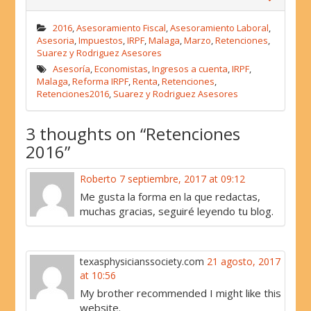
o
r
I
p
k
n
p
2016
,
Asesoramiento Fiscal
,
Asesoramiento Laboral
,
Asesoria
,
Impuestos
,
IRPF
,
Malaga
,
Marzo
,
Retenciones
,
Suarez y Rodriguez Asesores
Asesoría
,
Economistas
,
Ingresos a cuenta
,
IRPF
,
Malaga
,
Reforma IRPF
,
Renta
,
Retenciones
,
Retenciones2016
,
Suarez y Rodriguez Asesores
3 thoughts on “
Retenciones
2016
”
Roberto
7 septiembre, 2017 at 09:12
Me gusta la forma en la que redactas,
muchas gracias, seguiré leyendo tu blog.
texasphysicianssociety.com
21 agosto, 2017
at 10:56
My brother recommended I might like this
website.