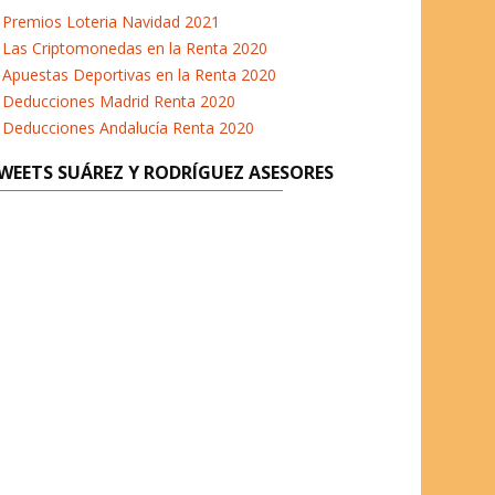
b
t
a
e
Premios Loteria Navidad 2021
o
e
g
d
Las Criptomonedas en la Renta 2020
o
r
r
I
Apuestas Deportivas en la Renta 2020
k
a
n
Deducciones Madrid Renta 2020
m
Deducciones Andalucía Renta 2020
WEETS SUÁREZ Y RODRÍGUEZ ASESORES