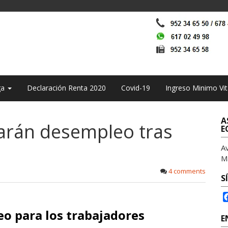
ga
Declaración Renta 2020
Covid-19
Ingreso Minimo Vit
A
tarán desempleo tras
E
A
M
4 comments
S
eo para los trabajadores
E