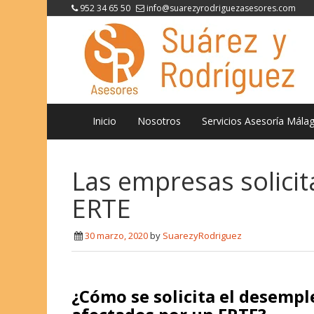
952 34 65 50
info@suarezyrodriguezasesores.com
Inicio
Nosotros
Servicios Asesoría Mála
Las empresas solici
ERTE
30 marzo, 2020
by
SuarezyRodriguez
¿Cómo se solicita el desempl