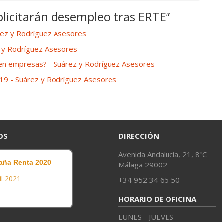
olicitarán desempleo tras ERTE
”
árez y Rodríguez Asesores
z y Rodríguez Asesores
 en empresas? - Suárez y Rodríguez Asesores
19 - Suárez y Rodríguez Asesores
OS
DIRECCIÓN
Avenida Andalucía, 21, 8ºC
ña Renta 2020
Málaga 29002
il 2021
+34 952 34 65 50
HORARIO DE OFICINA
LUNES - JUEVES