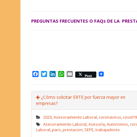
PREGUNTAS FRECUENTES O FAQs DE LA PREST
F
T
L
W
E
Post
a
w
i
h
m
c
i
n
a
a
e
t
k
t
i
¿Cómo solicitar ERTE por fuerza mayor en
b
t
e
s
l
empresas?
o
e
d
A
o
r
I
p
k
n
p
2020
,
Asesoramiento Laboral
,
coronavirus
,
covid19
Asesoramiento Laboral
,
Asesoría
,
Autonomos
,
cor
Laboral
,
paro
,
prestacion
,
SEPE
,
trabajadores