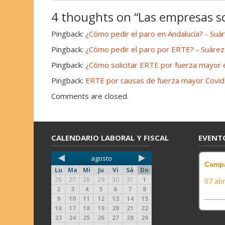
4 thoughts on “
Las empresas s
Pingback:
¿Cómo pedir el paro en Andalucía? - Su
Pingback:
¿Cómo pedir el paro por ERTE? - Suáre
Pingback:
¿Cómo solicitar ERTE por fuerza mayor
Pingback:
ERTE por causas de fuerza mayor Covid
Comments are closed.
CALENDARIO LABORAL Y FISCAL
EVENT
agosto
Campa
Lu
Ma
Mi
Ju
Vi
Sá
Do
26
27
28
29
30
31
1
07 abr
2
3
4
5
6
7
8
9
10
11
12
13
14
15
16
17
18
19
20
21
22
23
24
25
26
27
28
29